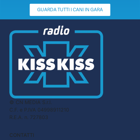
GUARDA TUTTI I CANI IN GARA
© CN MEDIA S.r.l.
C.F. e P.IVA 04998911210
R.E.A. n. 727803
CONTATTI