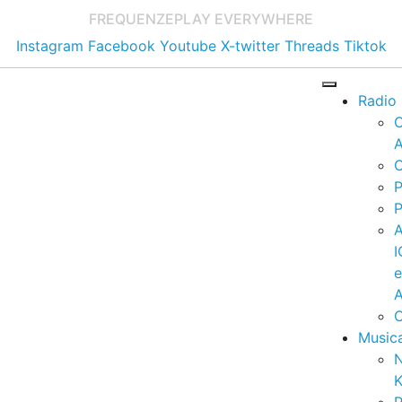
FREQUENZE
PLAY EVERYWHERE
Instagram
Facebook
Youtube
X-twitter
Threads
Tiktok
Radio
A
C
P
P
I
A
C
Music
K