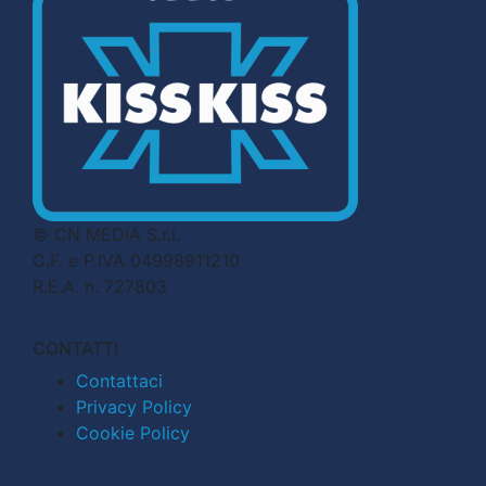
© CN MEDIA S.r.l.
C.F. e P.IVA 04998911210
R.E.A. n. 727803
CONTATTI
Contattaci
Privacy Policy
Cookie Policy