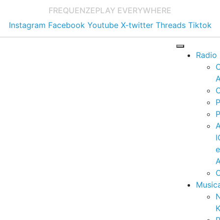
FREQUENZE
PLAY EVERYWHERE
Instagram
Facebook
Youtube
X-twitter
Threads
Tiktok
Radio
A
C
P
P
I
A
C
Music
K