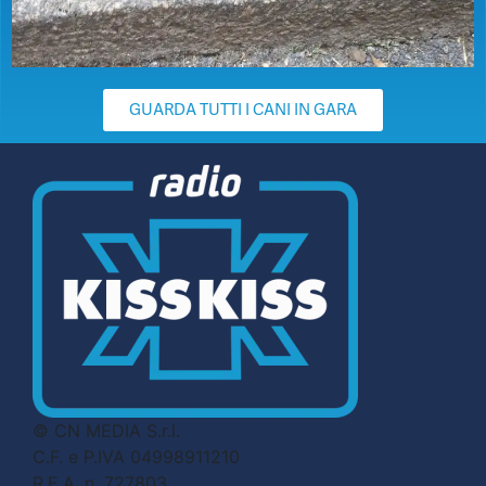
GUARDA TUTTI I CANI IN GARA
© CN MEDIA S.r.l.
C.F. e P.IVA 04998911210
R.E.A. n. 727803