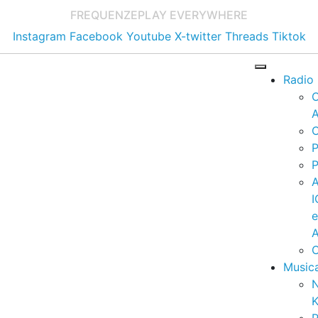
FREQUENZE
PLAY EVERYWHERE
Instagram
Facebook
Youtube
X-twitter
Threads
Tiktok
Radio
A
C
P
P
I
A
C
Music
K