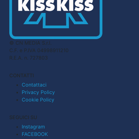
© CN MEDIA S.r.l.
C.F. e P.IVA 04998911210
R.E.A. n. 727803
CONTATTI
Contattaci
Privacy Policy
Cookie Policy
SEGUICI SU
Instagram
FACEBOOK