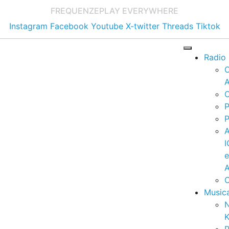
FREQUENZE
PLAY EVERYWHERE
Instagram
Facebook
Youtube
X-twitter
Threads
Tiktok
Radio
A
C
P
P
I
A
C
Music
K