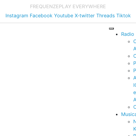
FREQUENZE
PLAY EVERYWHERE
Instagram
Facebook
Youtube
X-twitter
Threads
Tiktok
Radio
A
C
P
P
I
A
C
Music
K