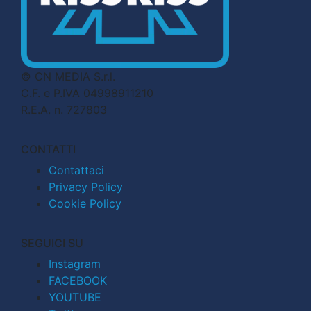
© CN MEDIA S.r.l.
C.F. e P.IVA 04998911210
R.E.A. n. 727803
CONTATTI
Contattaci
Privacy Policy
Cookie Policy
SEGUICI SU
Instagram
FACEBOOK
YOUTUBE