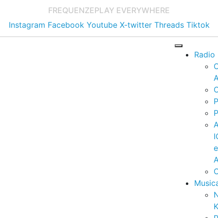
FREQUENZE
PLAY EVERYWHERE
Instagram
Facebook
Youtube
X-twitter
Threads
Tiktok
Radio
A
C
P
P
I
A
C
Music
K