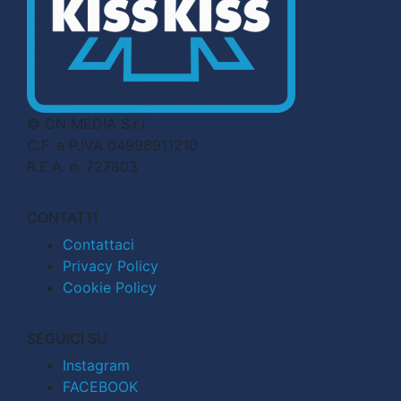
© CN MEDIA S.r.l.
C.F. e P.IVA 04998911210
R.E.A. n. 727803
CONTATTI
Contattaci
Privacy Policy
Cookie Policy
SEGUICI SU
Instagram
FACEBOOK