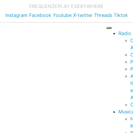
FREQUENZE
PLAY EVERYWHERE
Instagram
Facebook
Youtube
X-twitter
Threads
Tiktok
Radio
A
C
P
P
I
A
C
Music
K