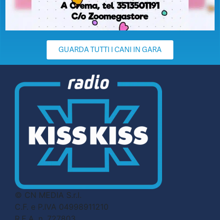
GUARDA TUTTI I CANI IN GARA
© CN MEDIA S.r.l.
C.F. e P.IVA 04998911210
R.E.A. n. 727803