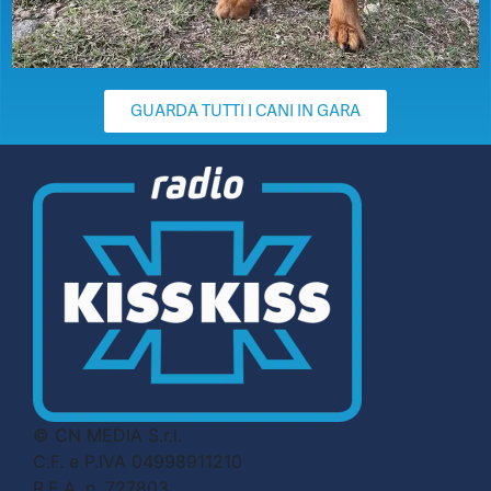
GUARDA TUTTI I CANI IN GARA
© CN MEDIA S.r.l.
C.F. e P.IVA 04998911210
R.E.A. n. 727803