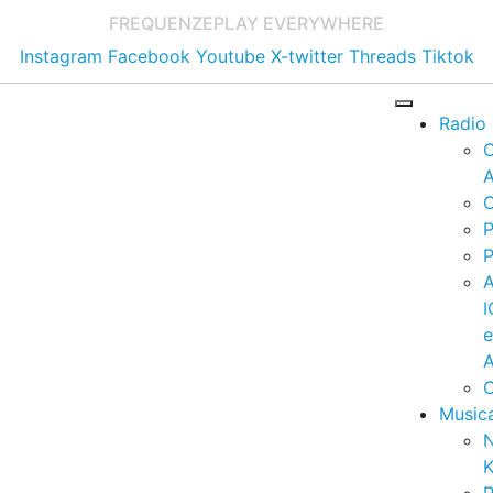
FREQUENZE
PLAY EVERYWHERE
Instagram
Facebook
Youtube
X-twitter
Threads
Tiktok
Radio
A
C
P
P
I
A
C
Music
K