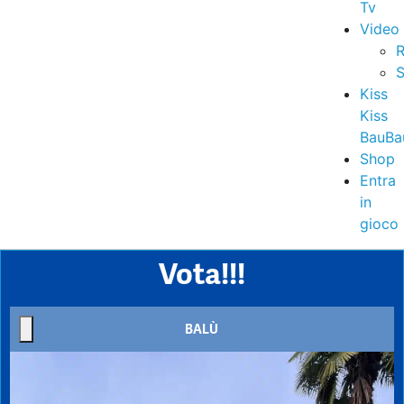
Tv
Video
R
S
Kiss
Kiss
BauBa
Shop
Entra
in
gioco
Vota!!!
BALÙ