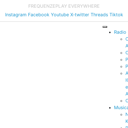
FREQUENZE
PLAY EVERYWHERE
Instagram
Facebook
Youtube
X-twitter
Threads
Tiktok
Radio
A
C
P
P
I
A
C
Music
K