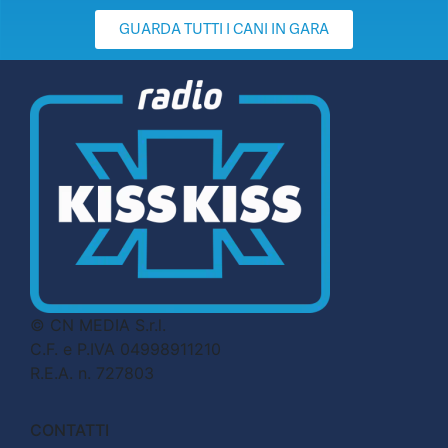
GUARDA TUTTI I CANI IN GARA
© CN MEDIA S.r.l.
C.F. e P.IVA 04998911210
R.E.A. n. 727803
CONTATTI