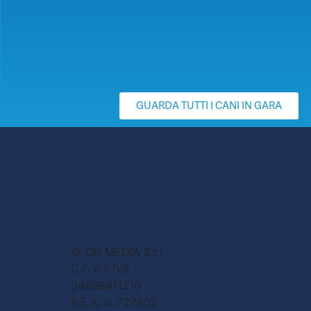
GUARDA TUTTI I CANI IN GARA
© CN MEDIA S.r.l.
C.F. e P.IVA
04998911210
R.E.A. n. 727803