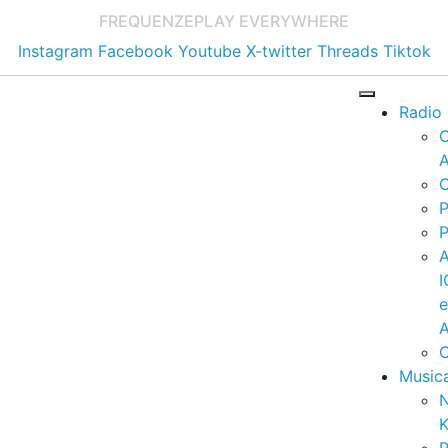
FREQUENZE
PLAY EVERYWHERE
Instagram
Facebook
Youtube
X-twitter
Threads
Tiktok
Radio
A
C
P
P
I
A
C
Music
K