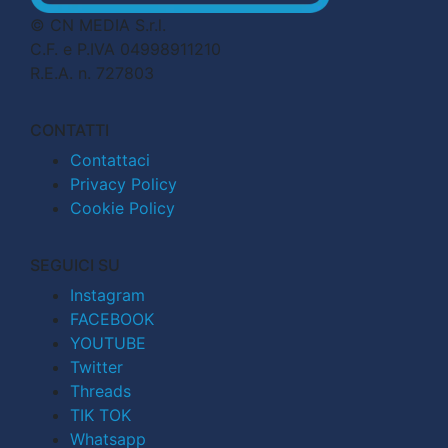
© CN MEDIA S.r.l.
C.F. e P.IVA 04998911210
R.E.A. n. 727803
CONTATTI
Contattaci
Privacy Policy
Cookie Policy
SEGUICI SU
Instagram
FACEBOOK
YOUTUBE
Twitter
Threads
TIK TOK
Whatsapp