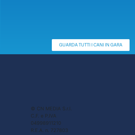
GUARDA TUTTI I CANI IN GARA
© CN MEDIA S.r.l.
C.F. e P.IVA
04998911210
R.E.A. n. 727803