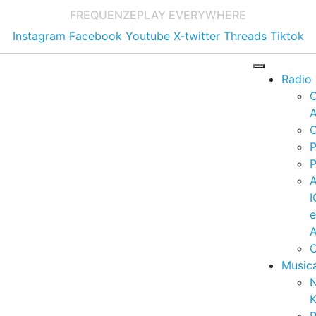
FREQUENZE
PLAY EVERYWHERE
Instagram
Facebook
Youtube
X-twitter
Threads
Tiktok
Radio
A
C
P
P
I
A
C
Music
K