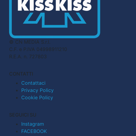
© CN MEDIA S.r.l.
C.F. e P.IVA 04998911210
R.E.A. n. 727803
CONTATTI
Contattaci
Privacy Policy
Cookie Policy
SEGUICI SU
Instagram
FACEBOOK