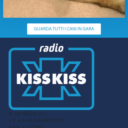
GUARDA TUTTI I CANI IN GARA
© CN MEDIA S.r.l.
C.F. e P.IVA 04998911210
R.E.A. n. 727803