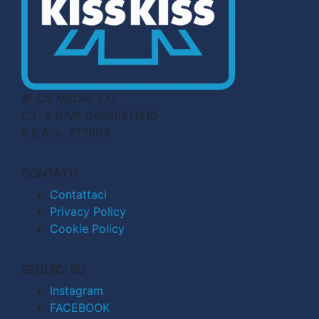
© CN MEDIA S.r.l.
C.F. e P.IVA 04998911210
R.E.A. n. 727803
CONTATTI
Contattaci
Privacy Policy
Cookie Policy
SEGUICI SU
Instagram
FACEBOOK