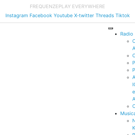
FREQUENZE
PLAY EVERYWHERE
Instagram
Facebook
Youtube
X-twitter
Threads
Tiktok
Radio
A
C
P
P
I
A
C
Music
K