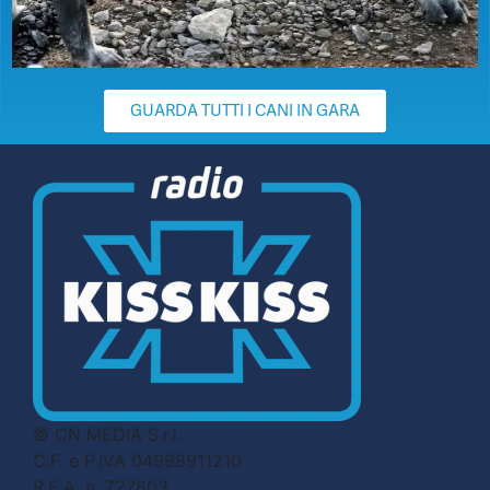
GUARDA TUTTI I CANI IN GARA
© CN MEDIA S.r.l.
C.F. e P.IVA 04998911210
R.E.A. n. 727803