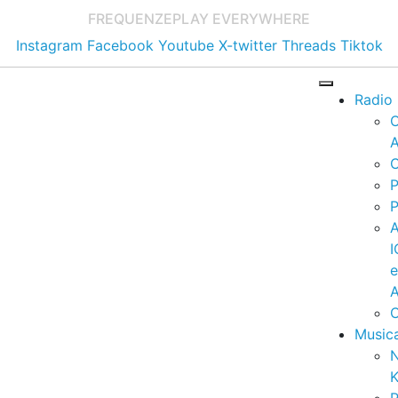
FREQUENZE
PLAY EVERYWHERE
Instagram
Facebook
Youtube
X-twitter
Threads
Tiktok
Radio
A
C
P
P
I
A
C
Music
K