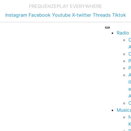
FREQUENZE
PLAY EVERYWHERE
Instagram
Facebook
Youtube
X-twitter
Threads
Tiktok
Radio
A
C
P
P
I
A
C
Music
K