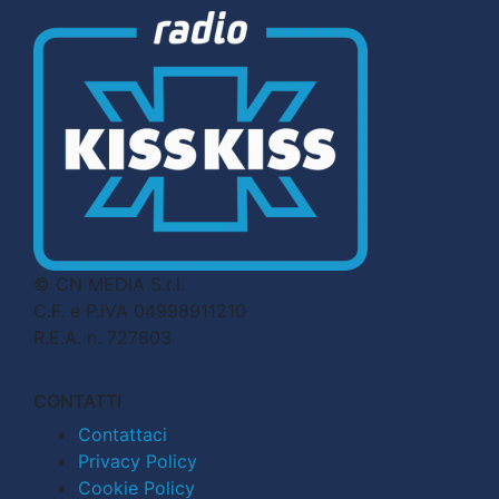
© CN MEDIA S.r.l.
C.F. e P.IVA 04998911210
R.E.A. n. 727803
CONTATTI
Contattaci
Privacy Policy
Cookie Policy