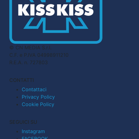
© CN MEDIA S.r.l.
C.F. e P.IVA 04998911210
R.E.A. n. 727803
CONTATTI
Contattaci
Privacy Policy
Cookie Policy
SEGUICI SU
Instagram
FACEBOOK