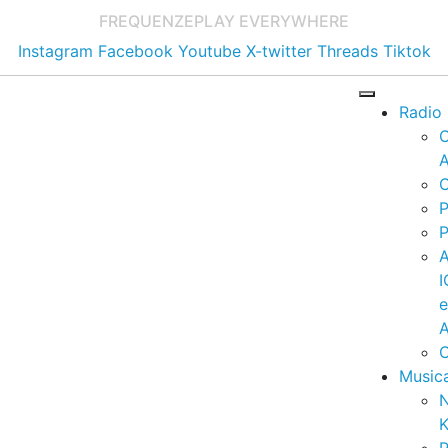
FREQUENZE
PLAY EVERYWHERE
Instagram
Facebook
Youtube
X-twitter
Threads
Tiktok
Radio
A
C
P
P
I
A
C
Music
K