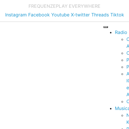
FREQUENZE
PLAY EVERYWHERE
Instagram
Facebook
Youtube
X-twitter
Threads
Tiktok
Radio
A
C
P
P
I
A
C
Music
K