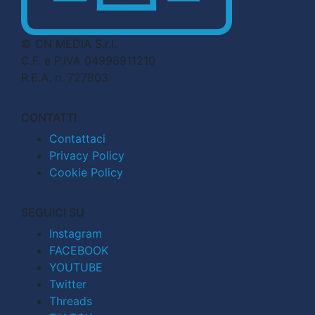
© CN MEDIA S.r.l.
C.F. e P.IVA 04998911210
R.E.A. n. 727803
CONTATTI
Contattaci
Privacy Policy
Cookie Policy
SEGUICI SU
Instagram
FACEBOOK
YOUTUBE
Twitter
Threads