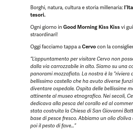
Borghi, natura, cultura e storia millenaria:
l’It
tesori.
Ogni giorno in
Good Morning Kiss Kiss
vi gu
straordinari!
Oggi facciamo tappa a
Cervo
con la consigli
“L’appuntamento per visitare Cervo non posso
dalla via carrozzabile in alto. Siamo su una c
panorami mozzafiato. La nostra è la “riviera de
bellissimo castello che ha avuto diverse funzi
diventare ospedale. Ospita delle bellissime m
attinente al museo etnografico. Nei secoli, Ce
dedicava alla pesca del corallo ed al commerci
stata costruita la Chiesa di San Giovanni Batti
base di pesce fresco. Abbiamo un olio d’oliva 
poi il pesto di fave…”