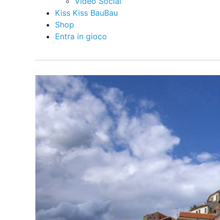
Video Social
Kiss Kiss BauBau
Shop
Entra in gioco