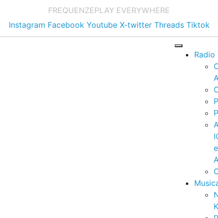
FREQUENZE
PLAY EVERYWHERE
Instagram
Facebook
Youtube
X-twitter
Threads
Tiktok
Radio
A
C
P
P
I
A
C
Music
K