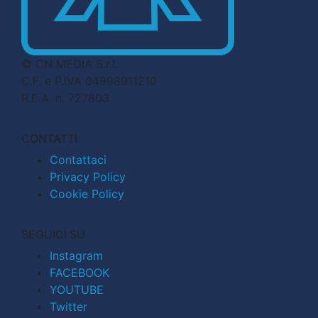
© CN MEDIA S.r.l.
C.F. e P.IVA 04998911210
R.E.A. n. 727803
CONTATTI
Contattaci
Privacy Policy
Cookie Policy
SEGUICI SU
Instagram
FACEBOOK
YOUTUBE
Twitter