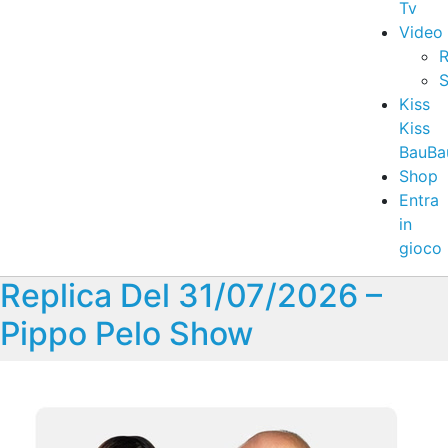
Tv
Video
R
S
Kiss
Kiss
BauBa
Shop
Entra
in
gioco
Replica Del 31/07/2026 –
Pippo Pelo Show