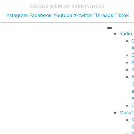
FREQUENZE
PLAY EVERYWHERE
Instagram
Facebook
Youtube
X-twitter
Threads
Tiktok
Radio
A
C
P
P
I
A
C
Music
K