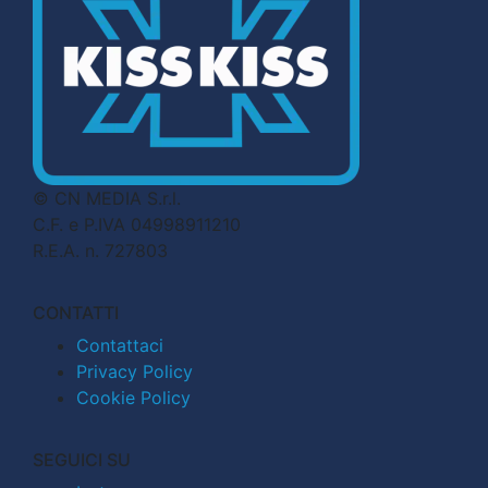
© CN MEDIA S.r.l.
C.F. e P.IVA 04998911210
R.E.A. n. 727803
CONTATTI
Contattaci
Privacy Policy
Cookie Policy
SEGUICI SU