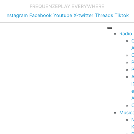
FREQUENZE
PLAY EVERYWHERE
Instagram
Facebook
Youtube
X-twitter
Threads
Tiktok
Radio
A
C
P
P
I
A
C
Music
K