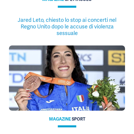
Jared Leto, chiesto lo stop ai concerti nel
Regno Unito dopo le accuse di violenza
sessuale
MAGAZINE
SPORT