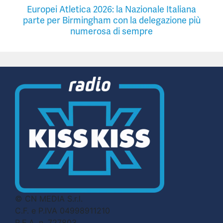
Europei Atletica 2026: la Nazionale Italiana
parte per Birmingham con la delegazione più
numerosa di sempre
© CN MEDIA S.r.l.
C.F. e P.IVA 04998911210
R.E.A. n. 727803