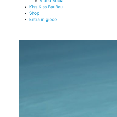
Video Social
Kiss Kiss BauBau
Shop
Entra in gioco