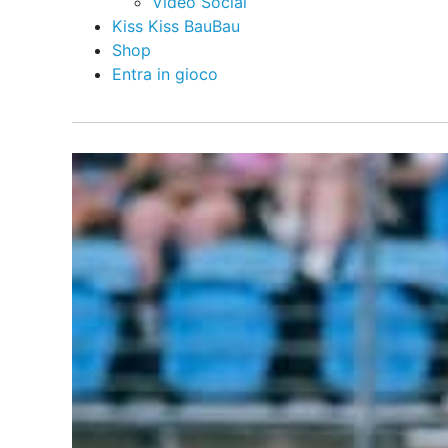
Video Social
Kiss Kiss BauBau
Shop
Entra in gioco