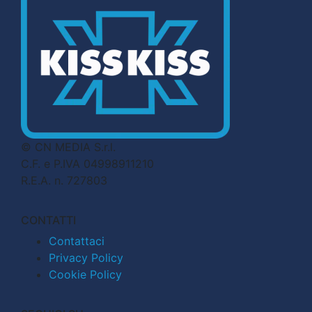
© CN MEDIA S.r.l.
C.F. e P.IVA 04998911210
R.E.A. n. 727803
CONTATTI
Contattaci
Privacy Policy
Cookie Policy