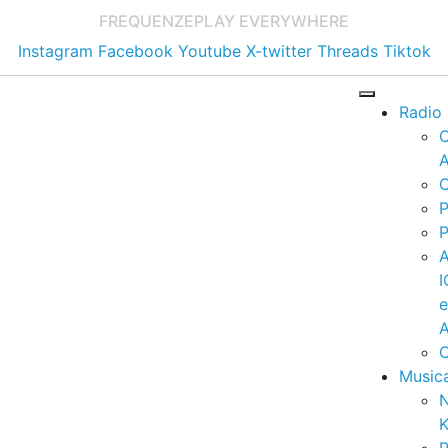
FREQUENZE
PLAY EVERYWHERE
Instagram
Facebook
Youtube
X-twitter
Threads
Tiktok
Radio
A
C
P
P
I
A
C
Music
K