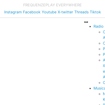
FREQUENZE
PLAY EVERYWHERE
Instagram
Facebook
Youtube
X-twitter
Threads
Tiktok
Radio
A
C
P
P
I
A
C
Music
K