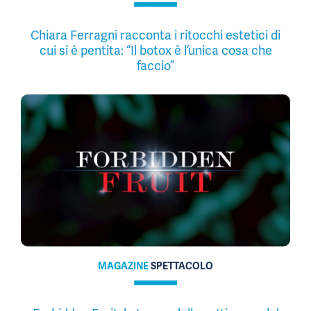
Chiara Ferragni racconta i ritocchi estetici di
cui si è pentita: “Il botox è l’unica cosa che
faccio”
MAGAZINE
SPETTACOLO