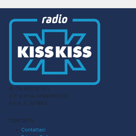
© CN MEDIA S.r.l.
C.F. e P.IVA 04998911210
R.E.A. n. 727803
CONTATTI
Contattaci