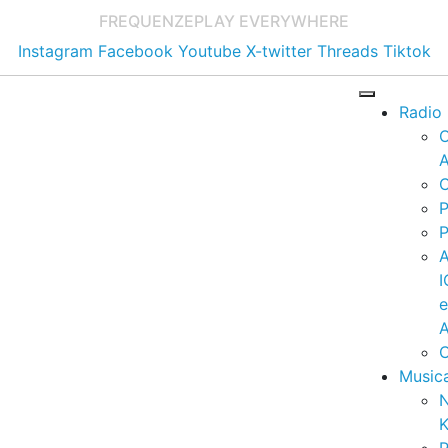
FREQUENZE
PLAY EVERYWHERE
Instagram
Facebook
Youtube
X-twitter
Threads
Tiktok
Radio
A
C
P
P
I
A
C
Music
K