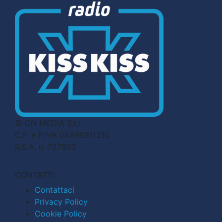
© CN MEDIA S.r.l.
C.F. e P.IVA 04998911210
R.E.A. n. 727803
CONTATTI
Contattaci
Privacy Policy
Cookie Policy