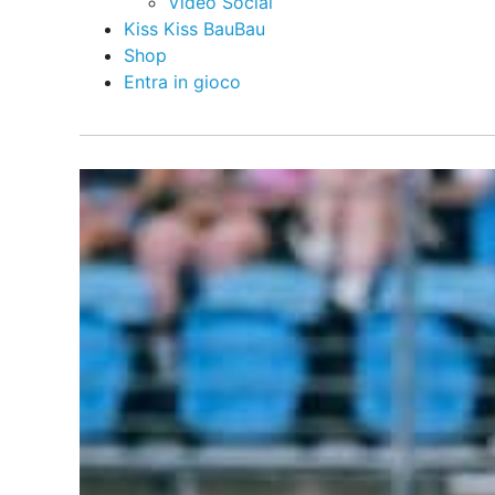
Video Social
Kiss Kiss BauBau
Shop
Entra in gioco