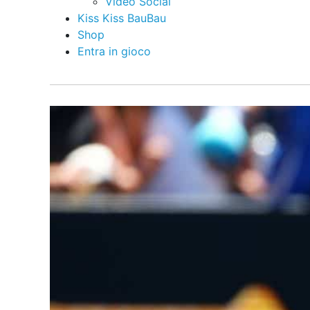
Video Social
Kiss Kiss BauBau
Shop
Entra in gioco