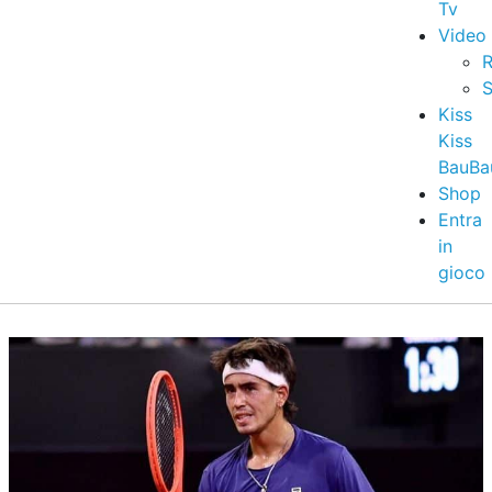
Tv
Video
R
S
Kiss
Kiss
BauBa
Shop
Entra
in
gioco