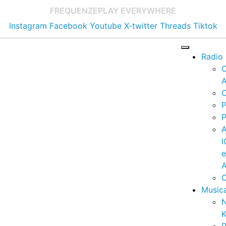
FREQUENZE
PLAY EVERYWHERE
Instagram
Facebook
Youtube
X-twitter
Threads
Tiktok
Radio
A
C
P
P
I
A
C
Music
K