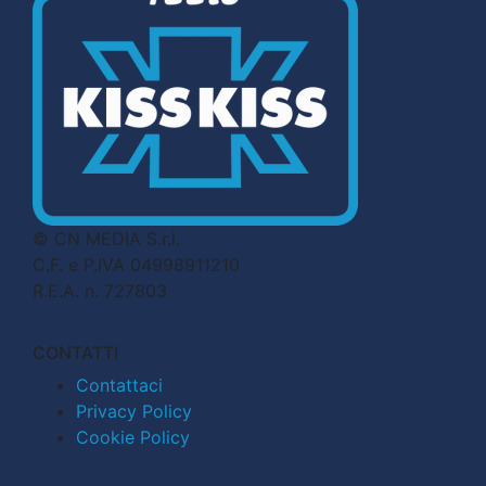
© CN MEDIA S.r.l.
C.F. e P.IVA 04998911210
R.E.A. n. 727803
CONTATTI
Contattaci
Privacy Policy
Cookie Policy