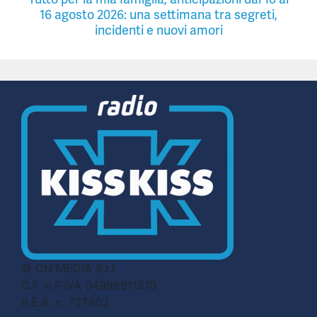
16 agosto 2026: una settimana tra segreti,
incidenti e nuovi amori
© CN MEDIA S.r.l.
C.F. e P.IVA 04998911210
R.E.A. n. 727803