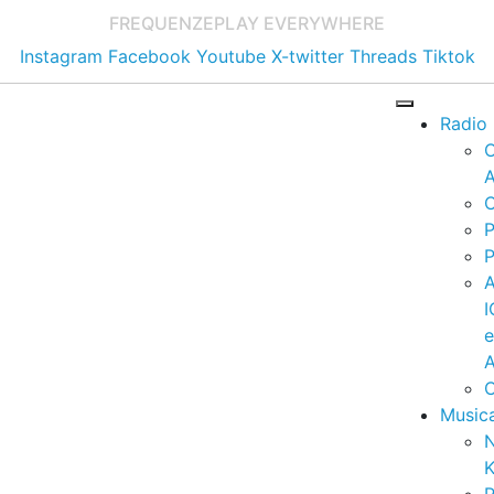
FREQUENZE
PLAY EVERYWHERE
Instagram
Facebook
Youtube
X-twitter
Threads
Tiktok
Radio
A
C
P
P
I
A
C
Music
K