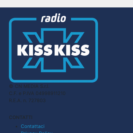
© CN MEDIA S.r.l.
C.F. e P.IVA 04998911210
R.E.A. n. 727803
CONTATTI
Contattaci