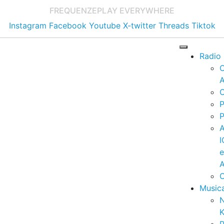
FREQUENZE
PLAY EVERYWHERE
Instagram
Facebook
Youtube
X-twitter
Threads
Tiktok
Radio
A
C
P
P
I
A
C
Music
K