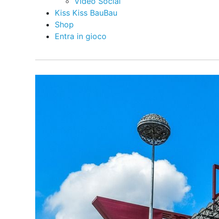
Video Social
Kiss Kiss BauBau
Shop
Entra in gioco