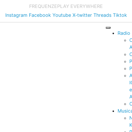
FREQUENZE
PLAY EVERYWHERE
Instagram
Facebook
Youtube
X-twitter
Threads
Tiktok
Radio
A
C
P
P
I
A
C
Music
K