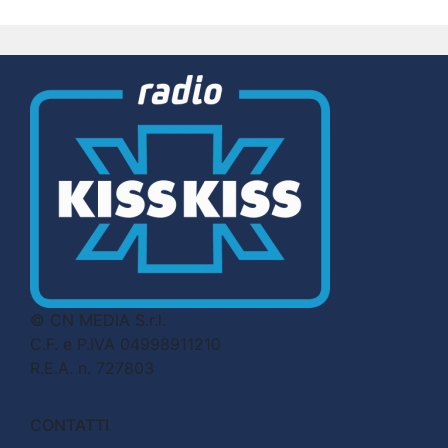
© CN MEDIA S.r.l.
C.F. e P.IVA 04998911210
R.E.A. n. 727803
CONTATTI