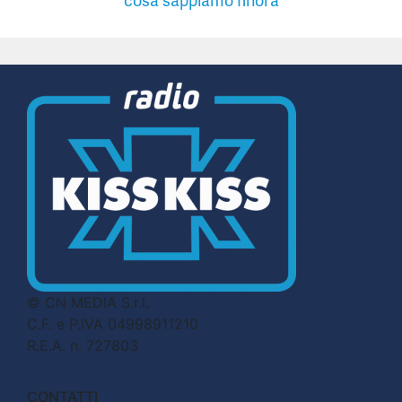
cosa sappiamo finora
© CN MEDIA S.r.l.
C.F. e P.IVA 04998911210
R.E.A. n. 727803
CONTATTI