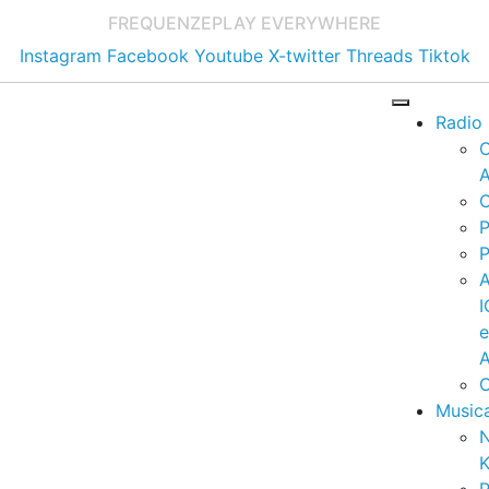
FREQUENZE
PLAY EVERYWHERE
Instagram
Facebook
Youtube
X-twitter
Threads
Tiktok
Radio
A
C
P
P
I
A
C
Music
K