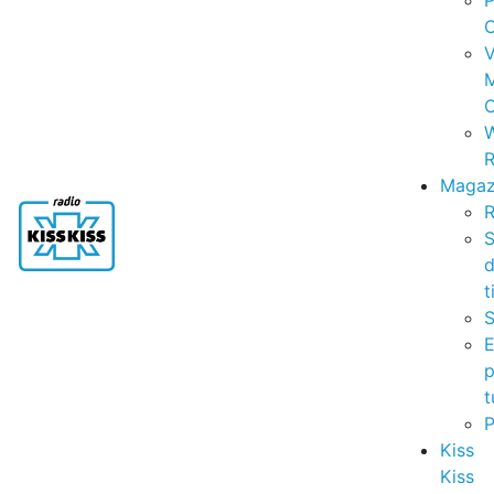
P
C
V
C
R
Magaz
R
S
t
S
p
t
Kiss
Kiss