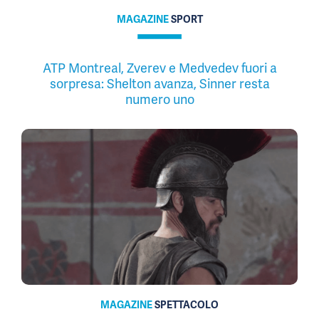
MAGAZINE
SPORT
ATP Montreal, Zverev e Medvedev fuori a
sorpresa: Shelton avanza, Sinner resta
numero uno
MAGAZINE
SPETTACOLO