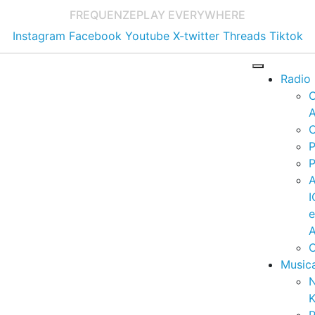
FREQUENZE
PLAY EVERYWHERE
Instagram
Facebook
Youtube
X-twitter
Threads
Tiktok
Radio
A
C
P
P
I
A
C
Music
K