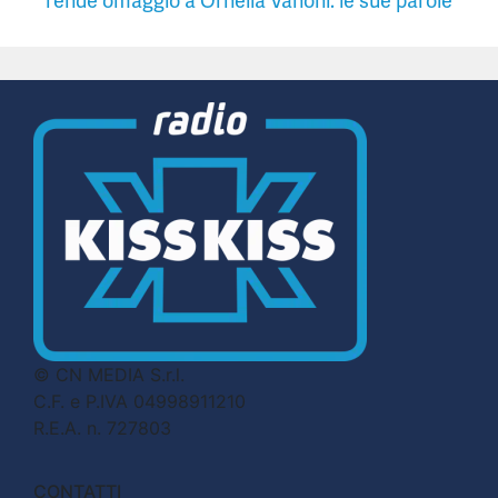
rende omaggio a Ornella Vanoni: le sue parole
© CN MEDIA S.r.l.
C.F. e P.IVA 04998911210
R.E.A. n. 727803
CONTATTI