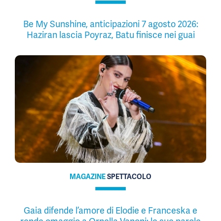
Be My Sunshine, anticipazioni 7 agosto 2026:
Haziran lascia Poyraz, Batu finisce nei guai
MAGAZINE
SPETTACOLO
Gaia difende l’amore di Elodie e Franceska e