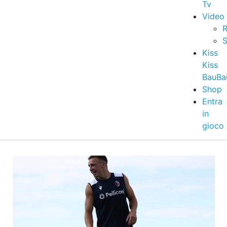
Tv
Video
R
S
Kiss
Kiss
BauBa
Shop
Entra
in
gioco