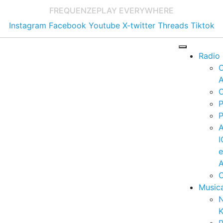
FREQUENZE
PLAY EVERYWHERE
Instagram
Facebook
Youtube
X-twitter
Threads
Tiktok
Radio
A
C
P
P
I
A
C
Music
K