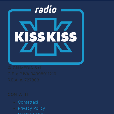
© CN MEDIA S.r.l.
C.F. e P.IVA 04998911210
R.E.A. n. 727803
CONTATTI
Contattaci
Privacy Policy