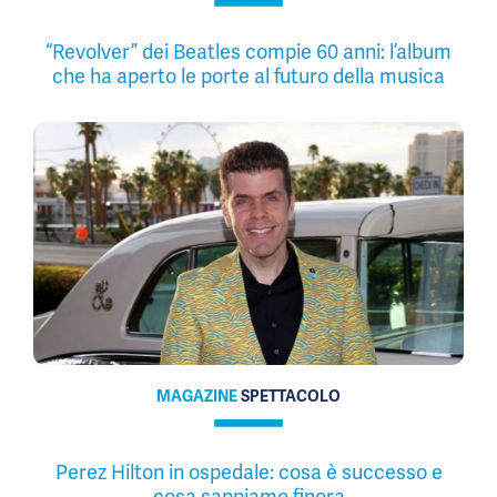
“Revolver” dei Beatles compie 60 anni: l’album
che ha aperto le porte al futuro della musica
MAGAZINE
SPETTACOLO
Perez Hilton in ospedale: cosa è successo e
cosa sappiamo finora