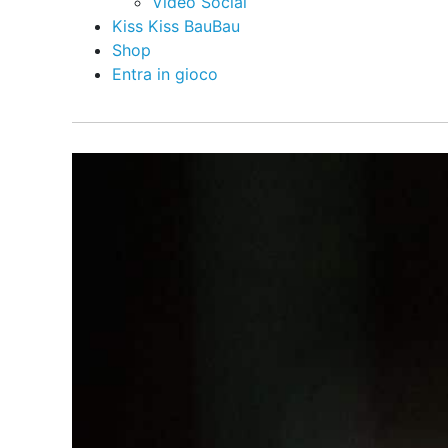
Video Social
Kiss Kiss BauBau
Shop
Entra in gioco