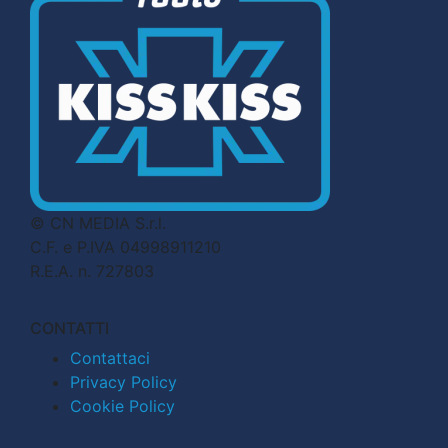
© CN MEDIA S.r.l.
C.F. e P.IVA 04998911210
R.E.A. n. 727803
CONTATTI
Contattaci
Privacy Policy
Cookie Policy