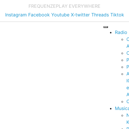
FREQUENZE
PLAY EVERYWHERE
Instagram
Facebook
Youtube
X-twitter
Threads
Tiktok
Radio
A
C
P
P
I
A
C
Music
K