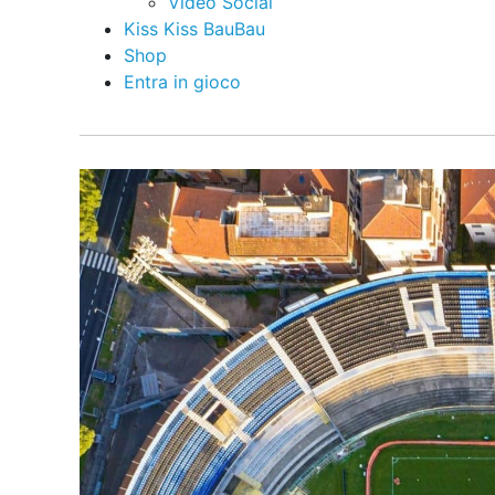
Video Social
Kiss Kiss BauBau
Shop
Entra in gioco