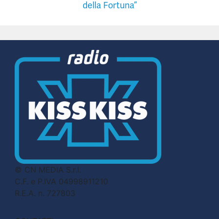
della Fortuna”
© CN MEDIA S.r.l.
C.F. e P.IVA 04998911210
R.E.A. n. 727803