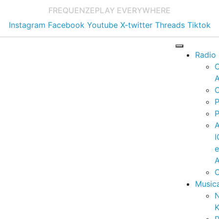
FREQUENZE
PLAY EVERYWHERE
Instagram
Facebook
Youtube
X-twitter
Threads
Tiktok
Radio
A
C
P
P
I
A
C
Music
K