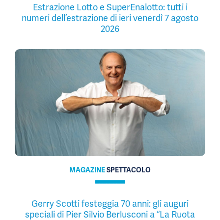
Estrazione Lotto e SuperEnalotto: tutti i
numeri dell’estrazione di ieri venerdì 7 agosto
2026
MAGAZINE
SPETTACOLO
Gerry Scotti festeggia 70 anni: gli auguri
speciali di Pier Silvio Berlusconi a “La Ruota