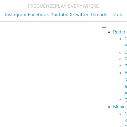
FREQUENZE
PLAY EVERYWHERE
Instagram
Facebook
Youtube
X-twitter
Threads
Tiktok
Radio
A
C
P
P
I
A
C
Music
K