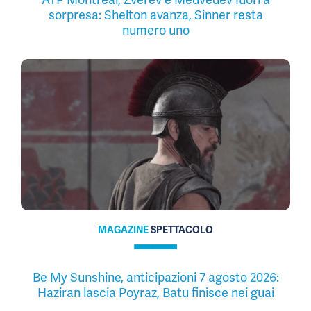
sorpresa: Shelton avanza, Sinner resta
numero uno
MAGAZINE
SPETTACOLO
Be My Sunshine, anticipazioni 7 agosto 2026:
Haziran lascia Poyraz, Batu finisce nei guai