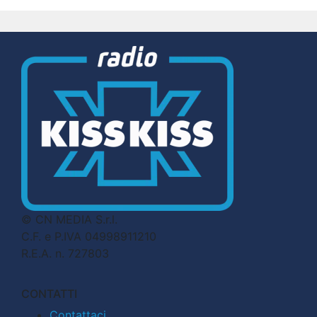
© CN MEDIA S.r.l.
C.F. e P.IVA 04998911210
R.E.A. n. 727803
CONTATTI
Contattaci