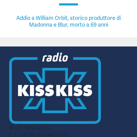
Addio a William Orbit, storico produttore di
Madonna e Blur, morto a 69 anni
© CN MEDIA S.r.l.
C.F. e P.IVA 04998911210