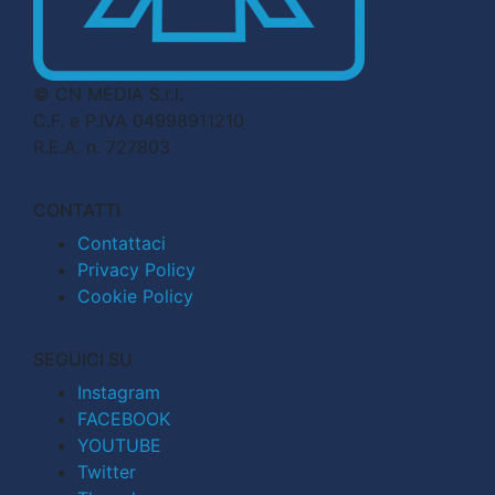
© CN MEDIA S.r.l.
C.F. e P.IVA 04998911210
R.E.A. n. 727803
CONTATTI
Contattaci
Privacy Policy
Cookie Policy
SEGUICI SU
Instagram
FACEBOOK
YOUTUBE
Twitter