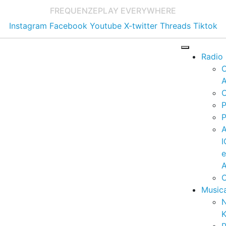
FREQUENZE
PLAY EVERYWHERE
Instagram
Facebook
Youtube
X-twitter
Threads
Tiktok
Radio
A
C
P
P
I
A
C
Music
K