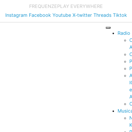
FREQUENZE
PLAY EVERYWHERE
Instagram
Facebook
Youtube
X-twitter
Threads
Tiktok
Radio
A
C
P
P
I
A
C
Music
K