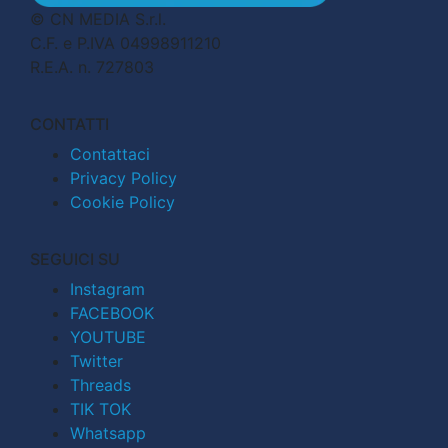
© CN MEDIA S.r.l.
C.F. e P.IVA 04998911210
R.E.A. n. 727803
CONTATTI
Contattaci
Privacy Policy
Cookie Policy
SEGUICI SU
Instagram
FACEBOOK
YOUTUBE
Twitter
Threads
TIK TOK
Whatsapp