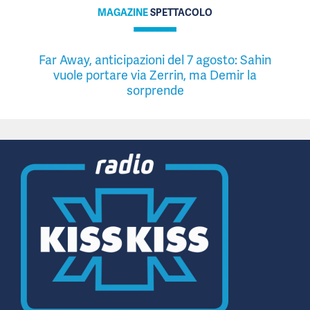
MAGAZINE
SPETTACOLO
Far Away, anticipazioni del 7 agosto: Sahin
vuole portare via Zerrin, ma Demir la
sorprende