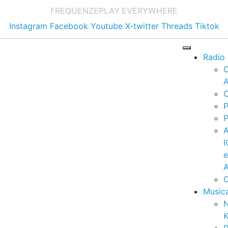
FREQUENZE
PLAY EVERYWHERE
Instagram
Facebook
Youtube
X-twitter
Threads
Tiktok
Radio
A
C
P
P
I
A
C
Music
K