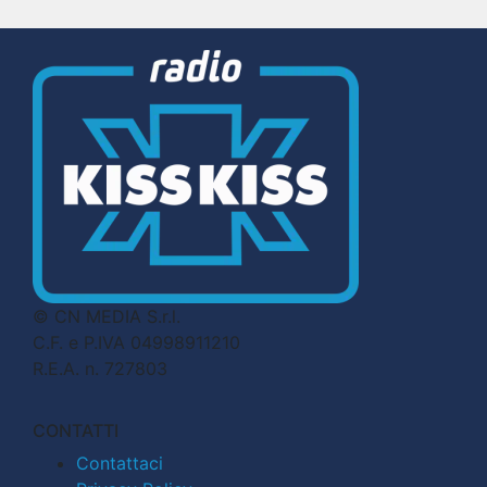
© CN MEDIA S.r.l.
C.F. e P.IVA 04998911210
R.E.A. n. 727803
CONTATTI
Contattaci