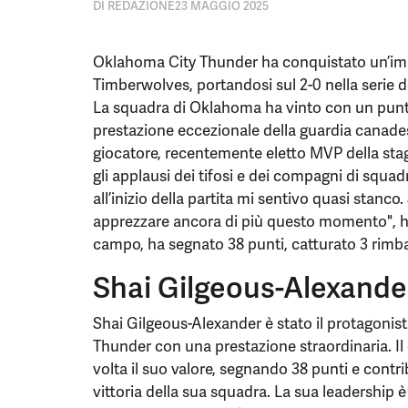
DI
REDAZIONE
23 MAGGIO 2025
Oklahoma City Thunder ha conquistato un’imp
Timberwolves, portandosi sul 2-0 nella serie 
La squadra di Oklahoma ha vinto con un punte
prestazione eccezionale della guardia canades
giocatore, recentemente eletto MVP della stagi
gli applausi dei tifosi e dei compagni di squa
all’inizio della partita mi sentivo quasi stanco
apprezzare ancora di più questo momento", ha
campo, ha segnato 38 punti, catturato 3 rimbalz
Shai Gilgeous-Alexander
Shai Gilgeous-Alexander è stato il protagonist
Thunder con una prestazione straordinaria. I
volta il suo valore, segnando 38 punti e contr
vittoria della sua squadra. La sua leadershi