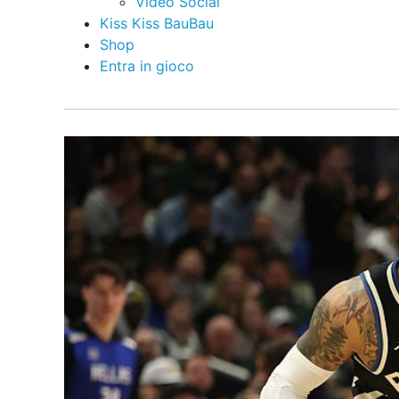
Video Social
Kiss Kiss BauBau
Shop
Entra in gioco