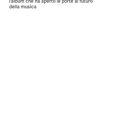
l’album che ha aperto le porte al futuro
della musica