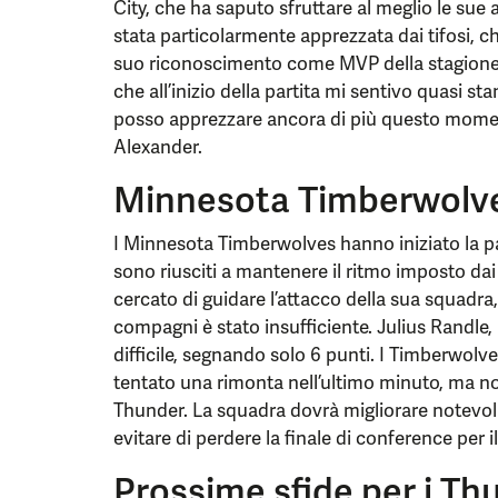
City, che ha saputo sfruttare al meglio le sue 
stata particolarmente apprezzata dai tifosi, 
suo riconoscimento come MVP della stagione 
che all’inizio della partita mi sentivo quasi sta
posso apprezzare ancora di più questo mom
Alexander.
Minnesota Timberwolves
I Minnesota Timberwolves hanno iniziato la p
sono riusciti a mantenere il ritmo imposto d
cercato di guidare l’attacco della sua squadra
compagni è stato insufficiente. Julius Randle, 
difficile, segnando solo 6 punti. I Timberwolv
tentato una rimonta nell’ultimo minuto, ma non
Thunder. La squadra dovrà migliorare notevol
evitare di perdere la finale di conference per
Prossime sfide per i Th