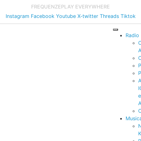
FREQUENZE
PLAY EVERYWHERE
Instagram
Facebook
Youtube
X-twitter
Threads
Tiktok
Radio
A
C
P
P
I
A
C
Music
K