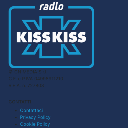
© CN MEDIA S.r.l.
C.F. e P.IVA 04998911210
R.E.A. n. 727803
CONTATTI
Contattaci
Privacy Policy
Cookie Policy